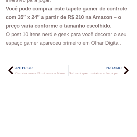
imersivo para jogar.
Você pode comprar este tapete gamer de controle
com 35″ x 24″ a partir de R$ 210 na Amazon – o
preço varia conforme o tamanho escolhido.
O post 10 itens nerd e geek para você decorar o seu
espaço gamer apareceu primeiro em Olhar Digital.
ANTERIOR
PRÓXIMO
Cruzeiro vence Fluminense e lidera o Brasileirão Feminino
Sol: será que o máximo solar já passou?