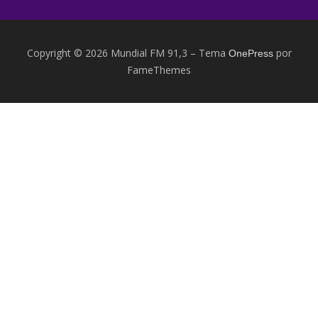
Copyright © 2026 Mundial FM 91,3
–
Tema
por
OnePress
FameThemes