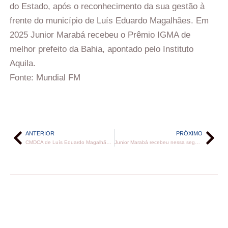
do Estado, após o reconhecimento da sua gestão à
frente do município de Luís Eduardo Magalhães. Em
2025 Junior Marabá recebeu o Prêmio IGMA de
melhor prefeito da Bahia, apontado pelo Instituto
Aquila.
Fonte: Mundial FM
ANTERIOR
PRÓXIMO
CMDCA de Luís Eduardo Magalhães ganha nova presidente e reforça a proteção dos direitos de crianças e adolescentes no município.
Junior Marabá recebeu nessa segunda-feira Valderico Junior, prefeito de Ilhéus