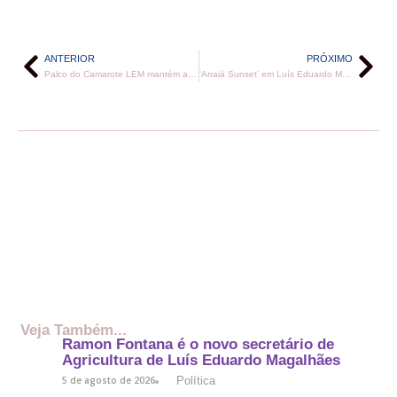
ANTERIOR
PRÓXIMO
Palco do Camarote LEM mantém a festa acesa e garante música durante toda a noite no Arraiá
‘Arraiá Sunset’ em Luís Eduardo Magalhães reuniu mais de 70 mil pessoas para ver o pagodão de Léo Santana
Veja Também...
Ramon Fontana é o novo secretário de
Agricultura de Luís Eduardo Magalhães
Política
5 de agosto de 2026