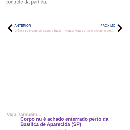
controle da partida.
ANTERIOR
PRÓXIMO
Grêmio se pronuncia sobre pênalti não marcado diante o Juventude
Rafael Matos e Melo brilham e conquistam, no Rio Open, o maior título da dupla
Veja Também...
Corpo nu é achado enterrado perto da
Basílica de Aparecida (SP)