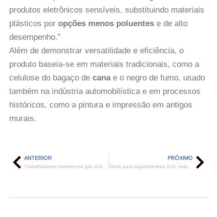
produtos eletrônicos sensíveis, substituindo materiais
plásticos por
opções menos poluentes
e de alto
desempenho.”
Além de demonstrar versatilidade e eficiência, o
produto baseia-se em materiais tradicionais, como a
celulose do bagaço de
cana
e o negro de fumo, usado
também na indústria automobilística e em processos
históricos, como a pintura e impressão em antigos
murais.
ANTERIOR
PRÓXIMO
Trabalhadores morrem por gás tóxico em fábrica de doce de leite
Clima para segunda-feira (14): veja onde vai chover nesta semana