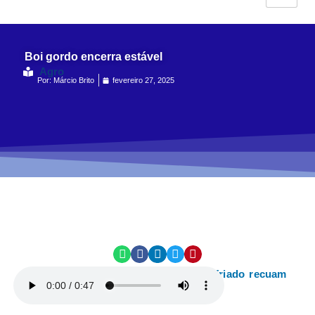
Boi gordo encerra estável
Agro
Por:
Márcio Brito
fevereiro 27, 2025
Quilos dos frangos congelado e resfriado recuam