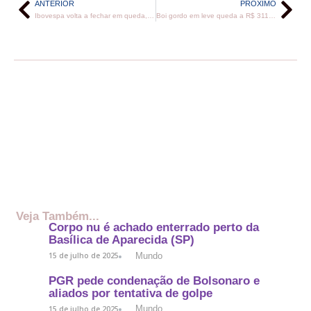
ANTERIOR
PRÓXIMO
Ibovespa volta a fechar em queda, desta vez de 0,96%
Boi gordo em leve queda a R$ 311,40
Veja Também...
Corpo nu é achado enterrado perto da
Basílica de Aparecida (SP)
Mundo
15 de julho de 2025
PGR pede condenação de Bolsonaro e
aliados por tentativa de golpe
Mundo
15 de julho de 2025