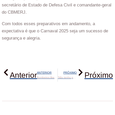
secretário de Estado de Defesa Civil e comandante-geral
do CBMERJ.
Com todos esses preparativos em andamento, a
expectativa é que o Carnaval 2025 seja um sucesso de
segurança e alegria.
Anterior
Próximo
ANTERIOR
PRÓXIMO
Bombeiros liberam carnaval no Rio
‘Não tenho palavras’: discussão entre Trump e Zelensky causa indignação na Ucrânia