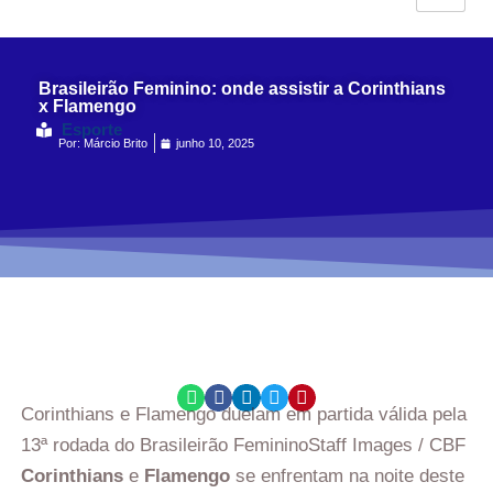
Brasileirão Feminino: onde assistir a Corinthians
x Flamengo
Esporte
Por:
Márcio Brito
junho 10, 2025
Corinthians e Flamengo duelam em partida válida pela
13ª rodada do Brasileirão Feminino
Staff Images / CBF
Corinthians
e
Flamengo
se enfrentam na noite deste