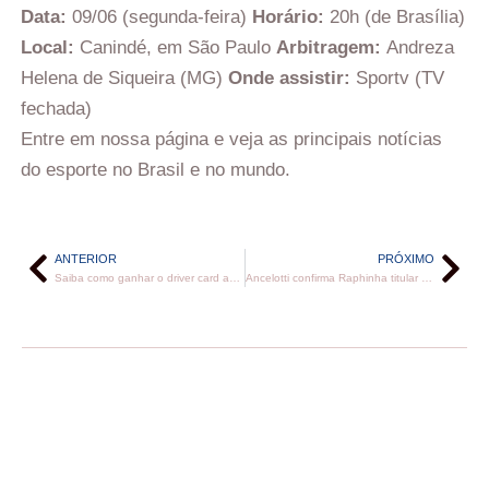
Data:
09/06 (segunda-feira)
Horário:
20h (de Brasília)
Local:
Canindé, em São Paulo
Arbitragem:
Andreza
Helena de Siqueira (MG)
Onde assistir:
Sportv (TV
fechada)
Entre em nossa página e veja as principais notícias
do esporte no Brasil e no mundo.
ANTERIOR
PRÓXIMO
Saiba como ganhar o driver card autografado do seu piloto de F1
Ancelotti confirma Raphinha titular e quer vitória como presente