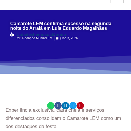
Camarote LEM confirma sucesso na segunda
noite do Arraiá em Luís Eduardo Magalhães
Cidades
Famosos
Mundo
Por:
Redação Mundial FM
julho 3, 2026
Experiência exclusiva, casa cheia e serviços
diferenciados consolidam o Camarote LEM como um
dos destaques da festa