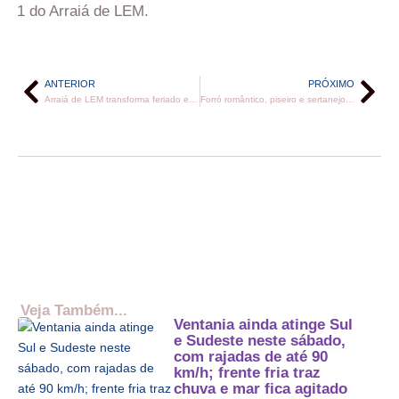
1 do Arraiá de LEM.
ANTERIOR
PRÓXIMO
Arraiá de LEM transforma feriado em espetáculo de música e emoção com público de 70 mil pessoas
Forró romântico, piseiro e sertanejo universitário marcaram os ritmos do #Sextou na 3ª noite do Arraiá de LEM
Veja Também...
Ventania ainda atinge Sul
e Sudeste neste sábado,
com rajadas de até 90
km/h; frente fria traz
chuva e mar fica agitado