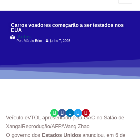
Carros voadores começarão a ser testados nos
EUA
Autos
Por:
Márcio Brito
junho 7, 2025
Veículo eVTOL apresentado pela GAC no Salão de
Xangai
Reprodução/AFP/Wang Zhao
O governo dos
Estados Unidos
anunciou, em 6 de