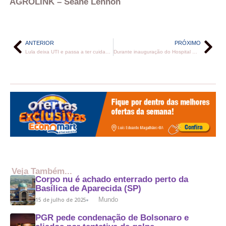
AGROLINK
– Seane Lennon
ANTERIOR
PRÓXIMO
Lula deixa UTI e passa a ter cuidados semi-intensivos no hospital
Durante inauguração do Hospital Municipal Miriam Borges, Jerônimo Rodrigues entregou ambulância e equipamentos
Veja Também...
Corpo nu é achado enterrado perto da
Basílica de Aparecida (SP)
Mundo
15 de julho de 2025
PGR pede condenação de Bolsonaro e