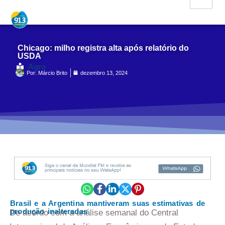
Chicago: milho registra alta após relatório do
USDA
Agro
Por:
Márcio Brito
dezembro 13, 2024
Brasil e a Argentina mantiveram suas estimativas de
produção inalteradas
De acordo com a análise semanal do Central