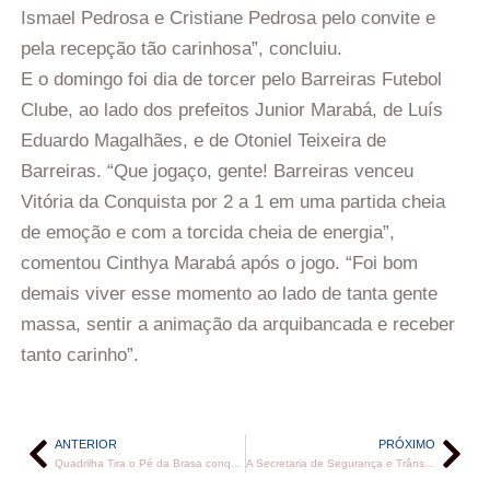
Ismael Pedrosa e Cristiane Pedrosa pelo convite e
pela recepção tão carinhosa”, concluiu.
E o domingo foi dia de torcer pelo Barreiras Futebol
Clube, ao lado dos prefeitos Junior Marabá, de Luís
Eduardo Magalhães, e de Otoniel Teixeira de
Barreiras. “Que jogaço, gente! Barreiras venceu
Vitória da Conquista por 2 a 1 em uma partida cheia
de emoção e com a torcida cheia de energia”,
comentou Cinthya Marabá após o jogo. “Foi bom
demais viver esse momento ao lado de tanta gente
massa, sentir a animação da arquibancada e receber
tanto carinho”.
ANTERIOR
PRÓXIMO
Quadrilha Tira o Pé da Brasa conquista bicampeonato regional e leva o nome de Luís Eduardo Magalhães ao topo do pódio
A Secretaria de Segurança e Trânsito, através do setor de transportes, trabalha para garantir mais conforto e tranquilidade para quem utiliza o transporte público em Luís Eduardo Magalhães.