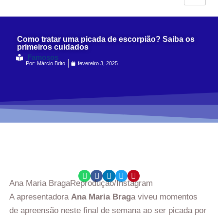
Como tratar uma picada de escorpião? Saiba os
primeiros cuidados
Famosos
Por:
Márcio Brito
fevereiro 3, 2025
Ana Maria Braga
Reprodução/Instagram
A apresentadora
Ana Maria Brag
a viveu momentos
de apreensão neste final de semana ao ser picada por