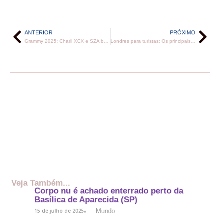
ANTERIOR
PRÓXIMO
Grammy 2025: Charli XCX e SZA brilham em noite histórica
Londres para turistas: Os principais atrativos da capital inglesa
Veja Também...
Corpo nu é achado enterrado perto da
Basílica de Aparecida (SP)
Mundo
15 de julho de 2025