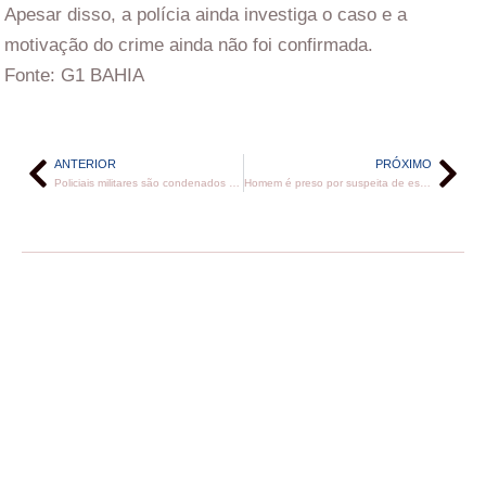
Apesar disso, a polícia ainda investiga o caso e a
motivação do crime ainda não foi confirmada.
Fonte: G1 BAHIA
ANTERIOR
PRÓXIMO
Policiais militares são condenados a 38 anos de prisão por matarem professores na Bahia
Homem é preso por suspeita de estuprar a filha de 10 anos com a ajuda do filho adolescente na Bahia