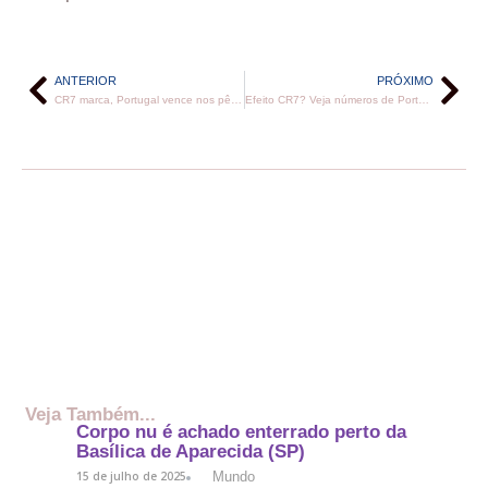
ANTERIOR
PRÓXIMO
CR7 marca, Portugal vence nos pênaltis e leva a Nations League
Efeito CR7? Veja números de Portugal antes e depois do craque
Veja Também...
Corpo nu é achado enterrado perto da
Basílica de Aparecida (SP)
Mundo
15 de julho de 2025