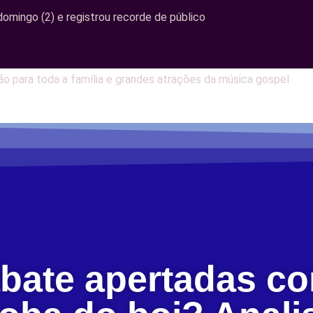
omingo (2) e registrou recorde de público
o para toda a família e grandes atrações da música gospel
abate apertadas co