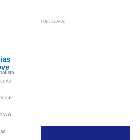
PUBLICIDADE
dias
ove
nalista
curto
necem
ara o
las