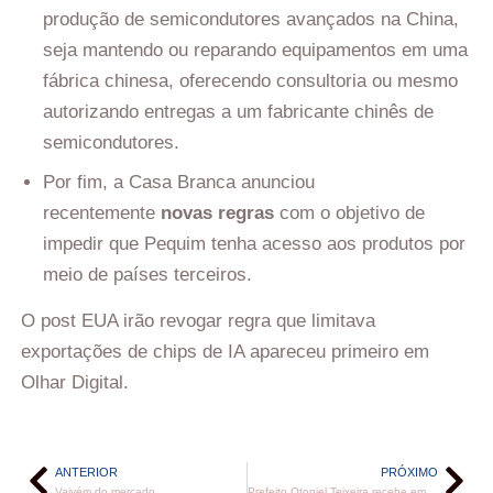
produção de semicondutores avançados na China,
seja mantendo ou reparando equipamentos em uma
fábrica chinesa, oferecendo consultoria ou mesmo
autorizando entregas a um fabricante chinês de
semicondutores.
Por fim, a Casa Branca anunciou
recentemente
novas regras
com o objetivo de
impedir que Pequim tenha acesso aos produtos por
meio de países terceiros.
O post EUA irão revogar regra que limitava
exportações de chips de IA apareceu primeiro em
Olhar Digital.
ANTERIOR
PRÓXIMO
Vaivém do mercado
Prefeito Otoniel Teixeira recebe empreendedores e corretores de imóveis para discutir aperfeiçoamento na legislação de uso e ocupação do solo no município