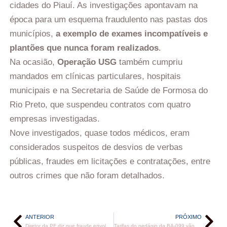
cidades do Piauí. As investigações apontavam na
época para um esquema fraudulento nas pastas dos
municípios,
a exemplo de exames incompatíveis e
plantões que nunca foram realizados
.
Na ocasião,
Operação USG
também cumpriu
mandados em clínicas particulares, hospitais
municipais e na Secretaria de Saúde de Formosa do
Rio Preto, que suspendeu contratos com quatro
empresas investigadas.
Nove investigados, quase todos médicos, eram
considerados suspeitos de desvios de verbas
públicas, fraudes em licitações e contratações, entre
outros crimes que não foram detalhados.
ANTERIOR
PRÓXIMO
Diretor da PF diz que fraude envolvendo Master pode chegar a R$ 12 bilhões
Tarifas do pedágio da BA-099 vão passar por reajustes; confira novos valores