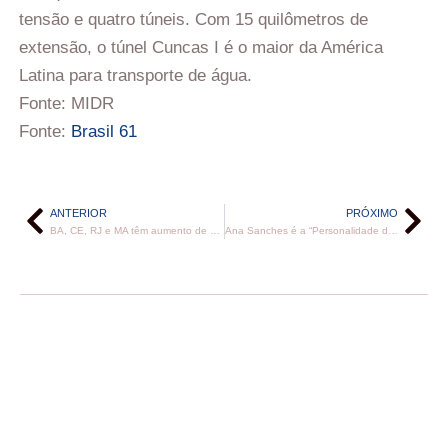
tensão e quatro túneis. Com 15 quilômetros de
extensão, o túnel Cuncas I é o maior da América
Latina para transporte de água.
Fonte: MIDR
Fonte:
Brasil 61
ANTERIOR
PRÓXIMO
BA, CE, RJ e MA têm aumento de casos graves de SRAG por rinovírus entre crianças e adolescentes
Ana Sanches é a “Personalidade do Ano do Setor Mineral”