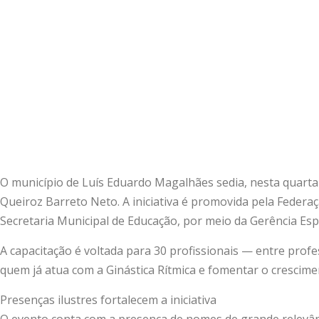
O município de Luís Eduardo Magalhães sedia, nesta quarta (
Queiroz Barreto Neto. A iniciativa é promovida pela Federa
Secretaria Municipal de Educação, por meio da Gerência Esp
A capacitação é voltada para 30 profissionais — entre profe
quem já atua com a Ginástica Rítmica e fomentar o crescim
Presenças ilustres fortalecem a iniciativa
O evento conta com a presença de nomes de grande relevânci