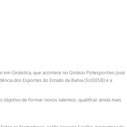
ão em Ginástica, que acontece no Ginásio Poliesportivo José
ndência dos Esportes do Estado da Bahia (SUDESB) e a
 objetivo de formar novos talentos, qualificar ainda mais
. Entre as formadoras, estão Joseane Coelho, treinadora da