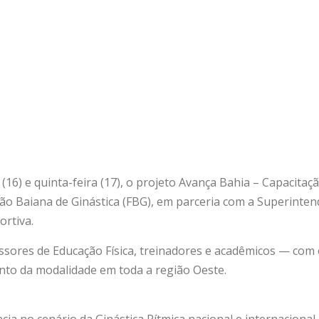
16) e quinta-feira (17), o projeto Avança Bahia – Capacitaç
ção Baiana de Ginástica (FBG), em parceria com a Superinte
ortiva.
ssores de Educação Física, treinadores e acadêmicos — com o
ento da modalidade em toda a região Oeste.
a no cenário da Ginástica Rítmica nacional e internacional