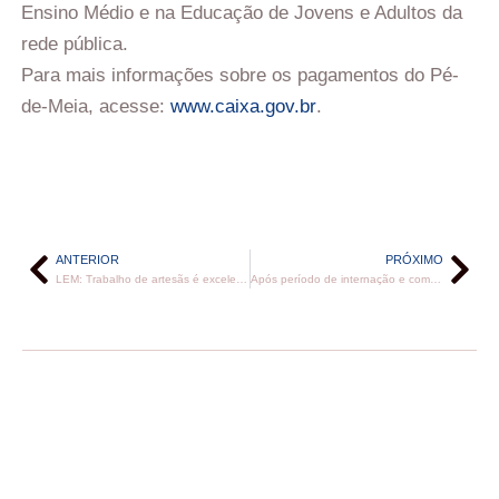
Ensino Médio e na Educação de Jovens e Adultos da
rede pública.
Para mais informações sobre os pagamentos do Pé-
de-Meia, acesse:
www.caixa.gov.br
.
ANTERIOR
PRÓXIMO
LEM: Trabalho de artesãs é excelente escolha para presentes de final de ano
Após período de internação e coma, Claudia Alencar comemora retorno de “Tieta” e quer voltar às novelas: “Quero trabalhar”