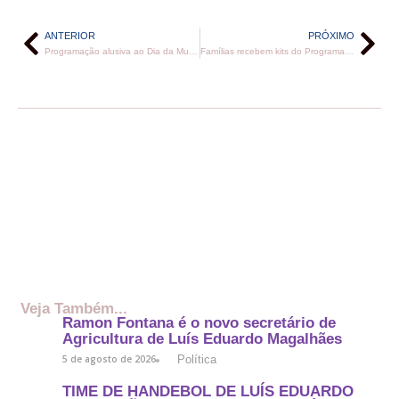
ANTERIOR
PRÓXIMO
Programação alusiva ao Dia da Mulher promove grande ação de saúde e beleza
Famílias recebem kits do Programa “Nascer Feliz” em Luís Eduardo Magalhães
Veja Também...
Ramon Fontana é o novo secretário de
Agricultura de Luís Eduardo Magalhães
Política
5 de agosto de 2026
TIME DE HANDEBOL DE LUÍS EDUARDO