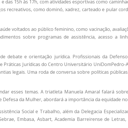
 das 15h às 17h, com atividades esportivas como caminhada, 
 Jogos recreativos, como dominó, xadrez, carteado e pular 
aúde voltados ao público feminino, como vacinação, avaliaçõe
ndimentos sobre programas de assistência, acesso a lin
 debate e orientação jurídica. Profissionais da Defenso
 Práticas Jurídicas do Centro Universitário UniDomPedro-A
ntias legais. Uma roda de conversa sobre políticas pública
dar esses temas. A triatleta Manuela Amaral falará sobre
 de Defesa da Mulher, abordará a importância da equidade no
Assistência Social e Trabalho, além da Delegacia Especiali
brae, Embasa, Asbart, Academia Barreirense de Letras, e