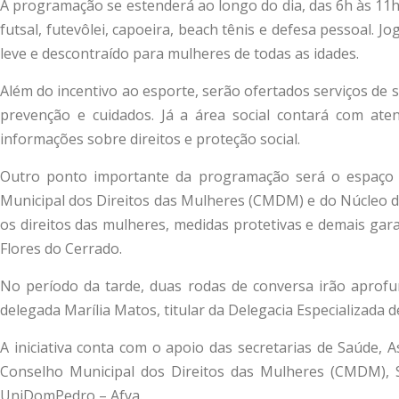
A programação se estenderá ao longo do dia, das 6h às 11h e
futsal, futevôlei, capoeira, beach tênis e defesa pessoal.
leve e descontraído para mulheres de todas as idades.
Além do incentivo ao esporte, serão ofertados serviços de s
prevenção e cuidados. Já a área social contará com ate
informações sobre direitos e proteção social.
Outro ponto importante da programação será o espaço de
Municipal dos Direitos das Mulheres (CMDM) e do Núcleo de
os direitos das mulheres, medidas protetivas e demais gara
Flores do Cerrado.
No período da tarde, duas rodas de conversa irão aprofun
delegada Marília Matos, titular da Delegacia Especializada
A iniciativa conta com o apoio das secretarias de Saúde, 
Conselho Municipal dos Direitos das Mulheres (CMDM), Se
UniDomPedro – Afya.