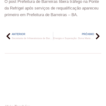
O post Prefeitura de Barreiras libera tráfego na Ponte
da Refrigel após serviços de requalificação apareceu
primeiro em Prefeitura de Barreiras – BA.
ANTERIOR
PRÓXIMO
Secretaria de Infraestrutura de Barreiras tranquiliza moradores do Arraial da Penha sobre obra de pavimentação na BA-455
Energia e Superação: Dona Maria Alda é exemplo de vitalidade no PROMATI