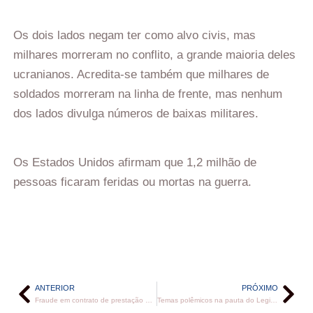
Os dois lados negam ter como alvo civis, mas
milhares morreram no conflito, a grande maioria deles
ucranianos. Acredita-se também que milhares de
soldados morreram na linha de frente, mas nenhum
dos lados divulga números de baixas militares.
Os Estados Unidos afirmam que 1,2 milhão de
pessoas ficaram feridas ou mortas na guerra.
ANTERIOR
PRÓXIMO
Fraude em contrato de prestação de serviço do Tribunal de Justiça da Bahia é investigada; prejuízo estimado é de R$ 2,9 milhões
Temas polêmicos na pauta do Legislativo esta semana