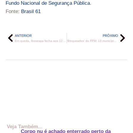
Fundo Nacional de Segurança Pública
.
Fonte:
Brasil 61
ANTERIOR
PRÓXIMO
Em queda, Ibovespa fecha aos 129 mil pontos
‘Bloqueados’ do FPM: 13 municípios estão impedidos de receber recursos do fundo há mais de um mês
Veja Também...
Corpo nu é achado enterrado perto da