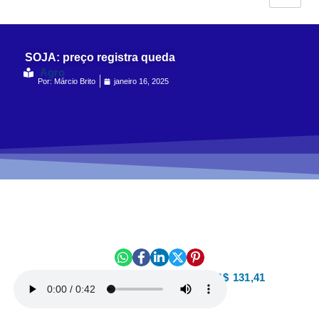
SOJA: preço registra queda
Agro
Por:
Márcio Brito
janeiro 16, 2025
No Paraná, o grão é cotado a R$ 131,41