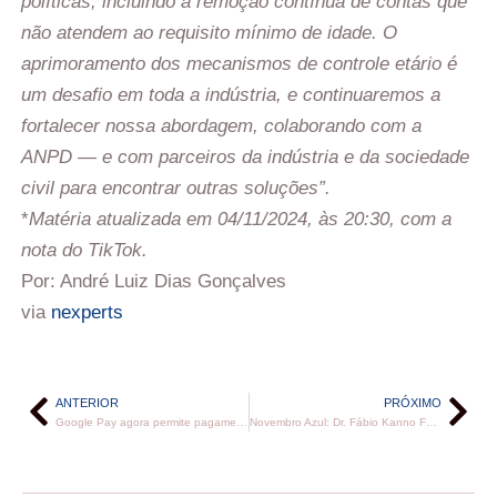
políticas, incluindo a remoção contínua de contas que
não atendem ao requisito mínimo de idade. O
aprimoramento dos mecanismos de controle etário é
um desafio em toda a indústria, e continuaremos a
fortalecer nossa abordagem, colaborando com a
ANPD — e com parceiros da indústria e da sociedade
civil para encontrar outras soluções”.
*
Matéria atualizada em 04/11/2024, às 20:30, com a
nota do TikTok.
Por: André Luiz Dias Gonçalves
via
nexperts
ANTERIOR
PRÓXIMO
Google Pay agora permite pagamentos via Pix por aproximação
Novembro Azul: Dr. Fábio Kanno Fala Sobre a Prevenção do Câncer de Próstata na Rádio Mundial FM.