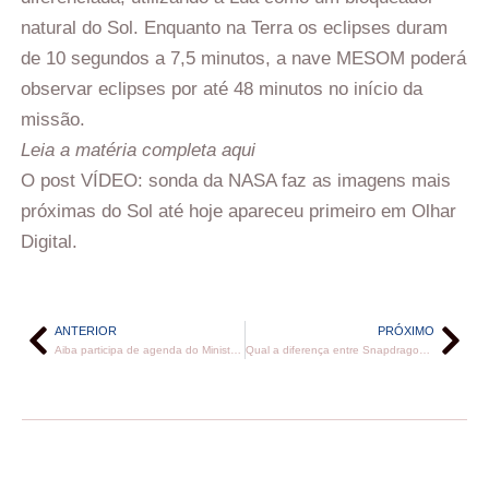
natural do Sol. Enquanto na Terra os eclipses duram
de 10 segundos a 7,5 minutos, a nave MESOM poderá
observar eclipses por até 48 minutos no início da
missão.
Leia a matéria completa aqui
O post VÍDEO: sonda da NASA faz as imagens mais
próximas do Sol até hoje apareceu primeiro em Olhar
Digital.
ANTERIOR
PRÓXIMO
Aiba participa de agenda do Ministério Público da Bahia em Barreiras e reforça importância do diálogo para resolução de conflitos agrários
Qual a diferença entre Snapdragon 8 Elite for Galaxy e o Qualcomm Snapdragon 8 Gen 3?