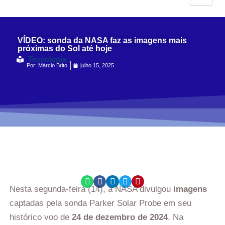
VÍDEO: sonda da NASA faz as imagens mais
próximas do Sol até hoje
Tecnologia
Por:
Márcio Brito
julho 15, 2025
Nesta segunda-feira (14), a NASA divulgou
imagens
captadas pela sonda Parker Solar Probe em seu
histórico voo de
24 de dezembro de 2024
. Na