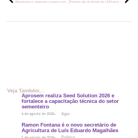
Moradores e visitantes contam com esquema especial de segurança e mobilidade no trânsito durante o Arraiá de LEM 2026
Primeiro dia do Arraiá de LEM reúne mais de 50 mil pessoas e confirma, pelo quinto ano consecutivo, a maior festa junina da região Oeste da Bahia
Veja Também...
Aprosem realiza Seed Solution 2026 e
fortalece a capacitação técnica do setor
sementeiro
Agro
6 de agosto de 2026
Ramon Fontana é o novo secretário de
Agricultura de Luís Eduardo Magalhães
Política
5 de agosto de 2026