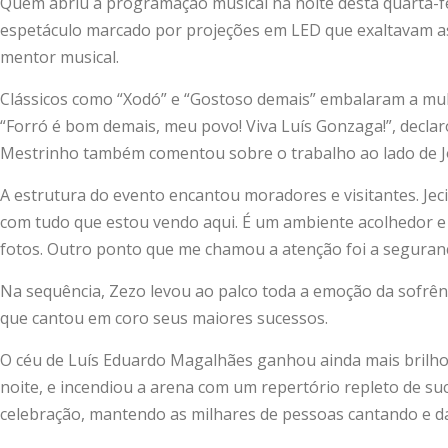
Quem abriu a programação musical na noite desta quarta-fe
espetáculo marcado por projeções em LED que exaltavam as
mentor musical.
Clássicos como “Xodó” e “Gostoso demais” embalaram a mult
“Forró é bom demais, meu povo! Viva Luís Gonzaga!”, declar
Mestrinho também comentou sobre o trabalho ao lado de Jo
A estrutura do evento encantou moradores e visitantes. Je
com tudo que estou vendo aqui. É um ambiente acolhedor e a
fotos. Outro ponto que me chamou a atenção foi a seguranç
Na sequência, Zezo levou ao palco toda a emoção da sofrênc
que cantou em coro seus maiores sucessos.
O céu de Luís Eduardo Magalhães ganhou ainda mais brilho c
noite, e incendiou a arena com um repertório repleto de s
celebração, mantendo as milhares de pessoas cantando e da