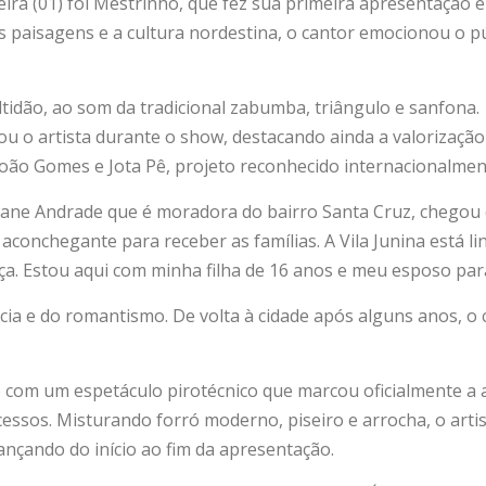
ira (01) foi Mestrinho, que fez sua primeira apresentação
 paisagens e a cultura nordestina, o cantor emocionou o 
idão, ao som da tradicional zabumba, triângulo e sanfona.
ou o artista durante o show, destacando ainda a valorização
ão Gomes e Jota Pê, projeto reconhecido internacionalment
ciane Andrade que é moradora do bairro Santa Cruz, chegou 
conchegante para receber as famílias. A Vila Junina está l
a. Estou aqui com minha filha de 16 anos e meu esposo para
ia e do romantismo. De volta à cidade após alguns anos, o 
om um espetáculo pirotécnico que marcou oficialmente a abe
ucessos. Misturando forró moderno, piseiro e arrocha, o ar
nçando do início ao fim da apresentação.