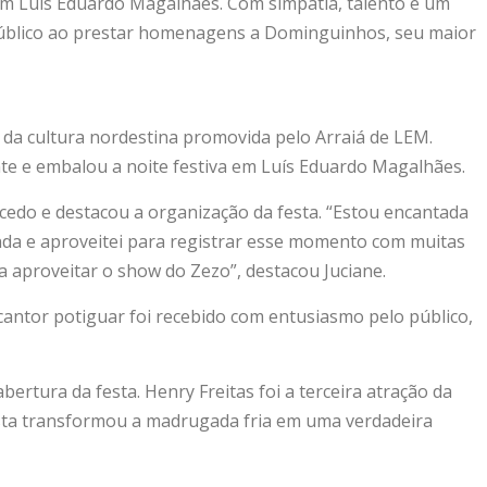
 em Luís Eduardo Magalhães. Com simpatia, talento e um
público ao prestar homenagens a Dominguinhos, seu maior
 da cultura nordestina promovida pelo Arraiá de LEM.
e e embalou a noite festiva em Luís Eduardo Magalhães.
cedo e destacou a organização da festa. “Estou encantada
inda e aproveitei para registrar esse momento com muitas
 aproveitar o show do Zezo”, destacou Juciane.
cantor potiguar foi recebido com entusiasmo pelo público,
rtura da festa. Henry Freitas foi a terceira atração da
tista transformou a madrugada fria em uma verdadeira