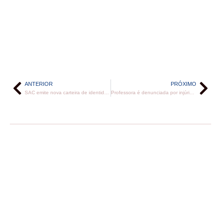
ANTERIOR
PRÓXIMO
SAC emite nova carteira de identidade com atendimento por ordem de chegada na Bahia; confira os postos
Professora é denunciada por injúria racial contra aluna de 14 anos em escola da Bahia: ‘desgraçada e miserável preta’