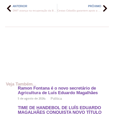
ANTERIOR
PRÓXIMO
DNIT avança na recuperação da BR-116 entre Araci e Tucano
Cestas Cidadãs garantem apoio a cerca de 2 mil famílias em vulnerabilidade social
Veja Também...
Ramon Fontana é o novo secretário de
Agricultura de Luís Eduardo Magalhães
Política
5 de agosto de 2026
TIME DE HANDEBOL DE LUÍS EDUARDO
MAGALHÃES CONQUISTA NOVO TÍTULO